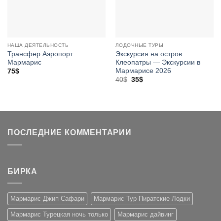
НАША ДЕЯТЕЛЬНОСТЬ
ЛОДОЧНЫЕ ТУРЫ
Трансфер Аэропорт
Экскурсия на остров
Мармарис
Клеопатры — Экскурсии в
Мармарисе 2026
75
$
Первоначальная
Текущая
40
$
35
$
цена
цена:
составляла
35$.
40$.
ПОСЛЕДНИЕ КОММЕНТАРИИ
БИРКА
Мармарис Джип Сафари
Мармарис Тур Пиратские Лодки
Мармарис Турецкая ночь только
Мармарис дайвинг