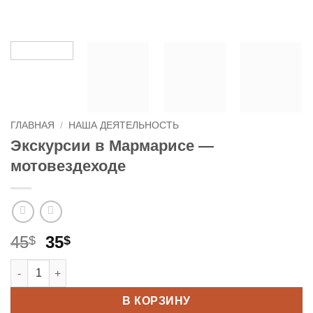
ГЛАВНАЯ
/
НАША ДЕЯТЕЛЬНОСТЬ
Экскурсии в Мармарисе —
мотовездеходе
Первоначальная
Текущая
45
35
$
$
цена
цена:
Количество товара Экскурсии в Мармарисе - мотовездеход
составляла
35$.
45$.
В КОРЗИНУ