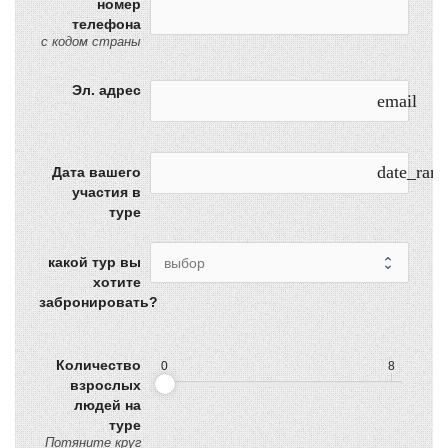
номер
телефона
с кодом страны
Эл. адрес
email
date_ran
Дата вашего
участия в
туре
какой тур вы
хотите
забронировать?
Количество
0
8
взрослых
людей на
туре
Потяните круг